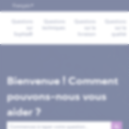
Français
Afficher le sous-menu pour les traductions
Questions
Questions
Questions
Questions
sur
techniques
sur la
sur la
Sophia®
livraison
qualité
Bienvenue ! Comment
pouvons-nous vous
aider ?