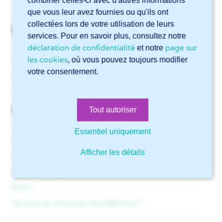
combiner celles-ci avec d'autres informations
que vous leur avez fournies ou qu'ils ont
collectées lors de votre utilisation de leurs
Emballage
services. Pour en savoir plus, consultez notre
déclaration de confidentialité
page sur
et notre
Pourquoi dois-je payer des frais d’emballage ?
les cookies
, où vous pouvez toujours modifier
votre consentement.
Quelles options d’emballage proposez-vous ?
Confirmation de commande
Tout autoriser
Essentiel uniquement
Pourquoi les frais d’emballage diffèrent entre le devis
Afficher les détails
et la confirmation de commande ?
Je n’ai pas reçu de confirmation de commande, que
faire ?
Où puis-je retrouver ma référence ?