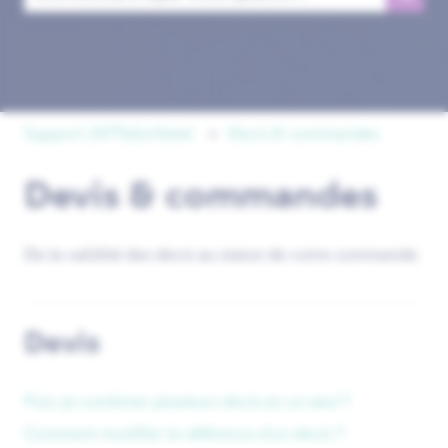
Il n'y a aucune suggestion car le champ de recherche est 
Support 247TailorSteel
Devis & commandes
Devis & commandes
De la validité des devis au statut de votre commande.
Devis
Puis-je combiner plusieurs devis en un seul ?
Comment modifier la référence d’un devis ?