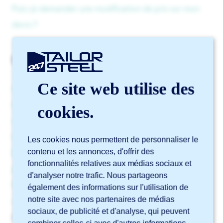
Puis-je demander une modification de prix sur mon
devis ?
Commande
Ce site web utilise des
Puis-je annuler ma commande ?
Puis-je modifier ou compléter ma commande après
cookies.
validation ?
Comment modifier la référence d’une commande ?
Les cookies nous permettent de personnaliser le
contenu et les annonces, d'offrir des
Pourquoi ma commande n’est-elle pas encore en
fonctionnalités relatives aux médias sociaux et
production ?
d'analyser notre trafic. Nous partageons
Puis-je soumettre une demande spéciale pour ma
également des informations sur l'utilisation de
notre site avec nos partenaires de médias
commande ?
sociaux, de publicité et d'analyse, qui peuvent
Afficher plus
▼