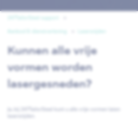
247TailorSteel support
Aanbod & dienstverlening
Lasersnijden
Kunnen alle vrije
vormen worden
lasergesneden?
Ja, bij 247TailorSteel kunt u alle vrije vormen laten
lasersnijden.