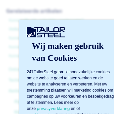
Gerelateerde artikelen
Kunnen jullie mijn onderdelen poedercoaten?
Welke profielen kunnen jullie lasersnijden?
Kunnen jullie ook 3D buislasersnijden?
Wij maken gebruik
Kunnen jullie ook XY-buislasersnijden?
van Cookies
Kunnen jullie ook blindklinkmoeren plaatsen?
Online software Sophia®
247TailorSteel gebruikt noodzakelijke cookies
om de website goed te laten werken en de
Technische ondersteuning
Algemeen
website te analyseren en verbeteren. Met uw
toestemming plaatsen wij marketing cookies om
Aanbod & dienstverlening
Account
Bestanden
campagnes op uw voorkeuren en bezoekgedrag
Beginnen met Sophia®
Tekeningen
Algemeen
af te stemmen. Lees meer op
privacyverklaring
onze
en of
Geavanceerde functies in Sophia®
Downloads
Materialen