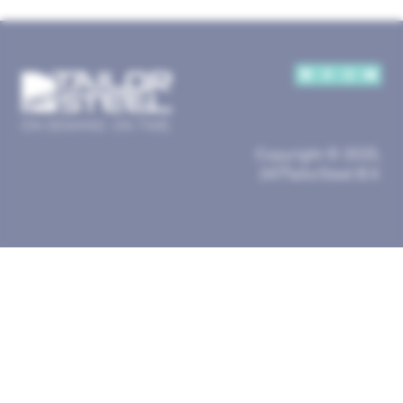
Copyright © 2025,
247TailorSteel B.V.