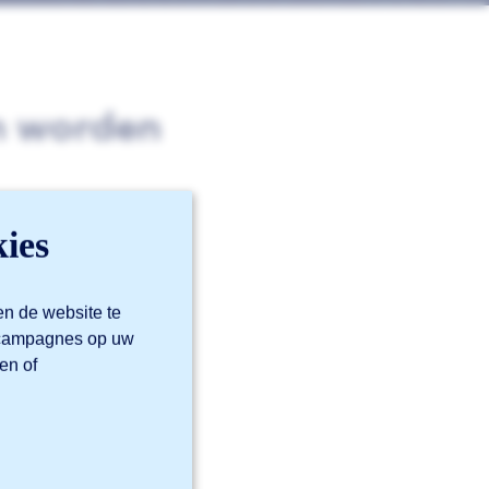
n worden
ies
jden.
en de website te
m campagnes op uw
en of