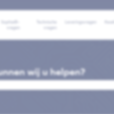
 voor vertalingen
Sophia®-
Technische
Leveringsvragen
Kwal
vragen
vragen
nnen wij u helpen?
veld is leeg.