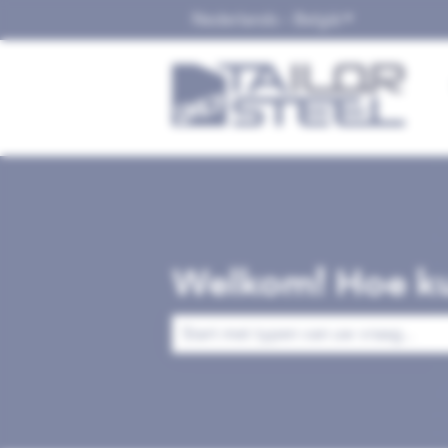
Nederlands - België
Submenu tonen
Welkom! Hoe ku
Er zijn geen suggesties want het zoek