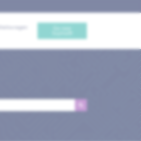
iteitsvragen
Ga naar
Sophia®