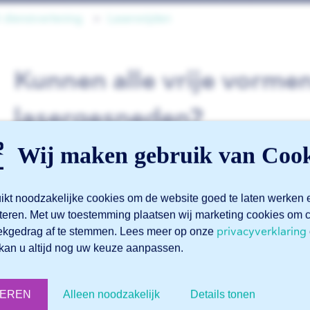
dienstverlening
Lasersnijden
Kunnen alle vrije vorme
lasergesneden?
Wij maken gebruik van Cook
Ja, bij 247TailorSteel kunt u alle vrije vormen laten lasersni
ikt noodzakelijke cookies om de website goed te laten werken 
teren. Met uw toestemming plaatsen wij marketing cookies o
privacyverklaring
ekgedrag af te stemmen. Lees meer op onze
kan u altijd nog uw keuze aanpassen.
Gerelateerde artikelen
TEREN
Alleen noodzakelijk
Details tonen