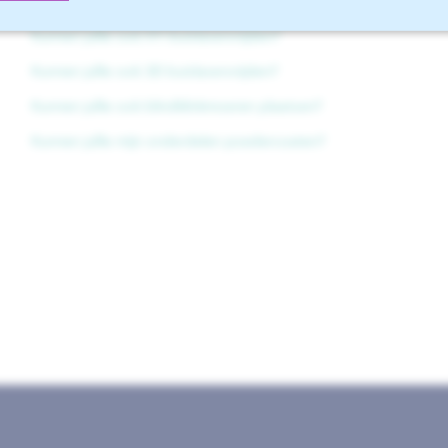
Welke profielen kunnen jullie lasersnijden?
Kunnen jullie ook XY-buislasersnijden?
Kunnen jullie ook 3D buislasersnijden?
Kunnen jullie ook blindklinkmoeren plaatsen?
Kunnen jullie mijn onderdelen poedercoaten?