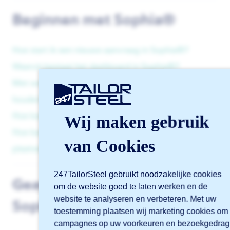
Beginnen met Sophia®
Hoe start ik een nieuwe aanvraag in Sophia®?
Waaruit bestaat het dashboard in Sophia®?
Met welke aanleverspecificaties moet ik rekening
houden?
Hoe kan ik onderdelen configureren in Sophia®?
Wij maken gebruik
Hoe kan ik een offerte aanvragen en een bestelling
van Cookies
plaatsen in Sophia®?
247TailorSteel gebruikt noodzakelijke cookies
Geavanceerde functies in
om de website goed te laten werken en de
website te analyseren en verbeteren. Met uw
Sophia®
toestemming plaatsen wij marketing cookies om
campagnes op uw voorkeuren en bezoekgedrag