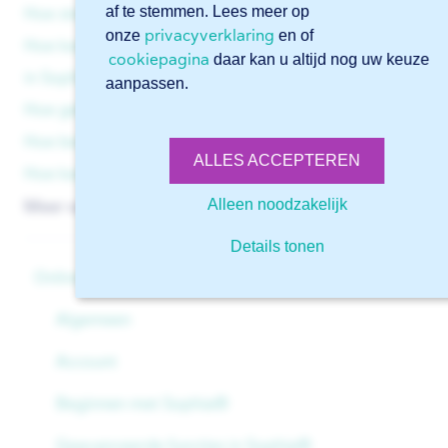
af te stemmen. Lees meer op
Hoe stel ik tapgaten in Sophia® in?
privacyverklaring
onze
en of
Hoe kan ik mijn plooiwerk checken op maakbaarheid
cookiepagina
daar kan u altijd nog uw keuze
in Sophia®?
aanpassen.
Hoe gebruik ik de 3D-Weergave in Sophia®?
Hoe bestel ik traanplaat in Sophia®?
ALLES ACCEPTEREN
Hoe kan ik een plaat omdraaien in Sophia®?
Alleen noodzakelijk
Meer weergeven
▼
Details tonen
Online software Sophia®
Algemeen
Account
Beginnen met Sophia®
Geavanceerde functies in Sophia®