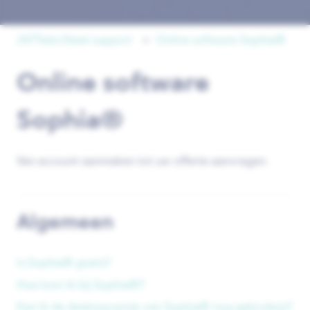
247TailorSteel support
Online software Sophia®
Online software
Sophia®
Van account aanmaken tot uw offerte aanvragen.
Algemeen
Is Sophia® gratis?
Hoe kom ik bij Sophia®?
Kan ik de desktopversie van Sophia® nog gebruiken?