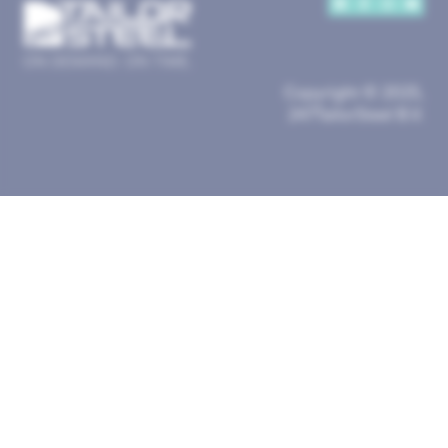
Copyright © 2025,
247TailorSteel B.V.