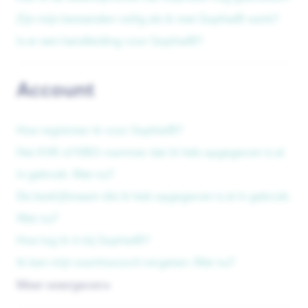
Zijn mijn bestanden veilig als ik met Sophia® werk?
Is er een handleiding voor Sophia®?
Account
Hoe registreer ik voor Sophia®?
Het KVK of KBO-nummer dat ik heb opgegeven is al
in gebruik. Wat nu?
De bedrijfsnaam die ik heb opgegeven is al in gebruik.
Wat nu?
Hoe log ik in bij Sophia®?
Ik ben mijn wachtwoord vergeten. Wat nu?
Meer weergeven
▼