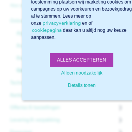
toestemming plaatsen wij marketing cookies om
Hoe start ik een nieuwe aanvraag in Sophia®?
campagnes op uw voorkeuren en bezoekgedrag
af te stemmen. Lees meer op
Online software Sophia®
privacyverklaring
onze
en of
cookiepagina
daar kan u altijd nog uw keuze
Algemeen
aanpassen.
Account
Beginnen met Sophia®
ALLES ACCEPTEREN
Geavanceerde functies in Sophia®
Alleen noodzakelijk
Technische ondersteuning
Details tonen
Aanbod & dienstverlening
Bestanden
Offertes & bestellingen
Tekeningen
Algemeen
Levering & verpakking
Downloads
Materialen
Offertes