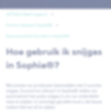
247TailorSteel support
Online software Sophia®
Geavanceerde functies in Sophia®
Hoe gebruik ik snijgas
in Sophia®?
We kunnen uw producten lasersnijden met 2 soorten
snijgas. Zuurstof en stikstof. In Sophia® stellen wij
automatisch het juiste snijgas in om uw onderdelen
mee te snijden. In sommige gevallen kunt u de keuze
maken hiervan af te wijken.