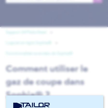
Il n'y a aucune suggestion car le champ de recherche est 
Support 247TailorSteel
Logiciel en ligne Sophia®
Fonctionnalités avancées de Sophia®
Comment utiliser le
gaz de coupe dans
Sophia® ?