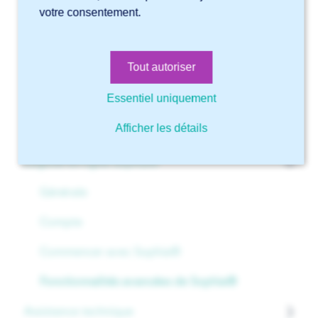
votre consentement.
Comment utiliser la vue 3D dans Sophia® ?
Quel rayon dois-je utiliser pour les tubes carrés ?
Comment utiliser la bibliothèque de tubes et profilés ?
Tout autoriser
Comment utiliser la modification groupée dans Sophia®
Essentiel uniquement
?
Puis-je encore utiliser la version de bureau de Sophia® ?
Afficher les détails
Logiciel en ligne Sophia®
Générale
Compte
Commencer avec Sophia®
Fonctionnalités avancées de Sophia®
Assistance technique