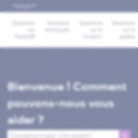
Français
Afficher le sous-menu pour les traductions
Questions
Questions
Questions
Questions
sur
techniques
sur la
sur la
Sophia®
livraison
qualité
Bienvenue ! Comment
pouvons-nous vous
aider ?