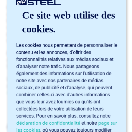
Nous pouvons découper vos produits au laser à l’aide
Ce site web utilise des
de deux types de gaz de coupe : l’oxygène et l’azote.
Dans Sophia®, le gaz de coupe optimal est
cookies.
sélectionné automatiquement en fonction de votre
pièce.
Dans certains cas, vous avez la possibilité de
déroger à ce choix automatique.
Les cookies nous permettent de personnaliser le
contenu et les annonces, d'offrir des
Pour cela, sélectionnez le gaz de coupe souhaité pour
fonctionnalités relatives aux médias sociaux et
chaque pièce dans le configurateur de projet de
Sophia®.
d'analyser notre trafic. Nous partageons
également des informations sur l'utilisation de
Vous souhaitez en savoir plus ? Consultez notre blog
notre site avec nos partenaires de médias
sur les différents
gaz de coupe utilisés pour la
sociaux, de publicité et d'analyse, qui peuvent
découpe laser
.
combiner celles-ci avec d'autres informations
que vous leur avez fournies ou qu'ils ont
collectées lors de votre utilisation de leurs
services. Pour en savoir plus, consultez notre
déclaration de confidentialité
page sur
et notre
Articles liés
les cookies
, où vous pouvez toujours modifier