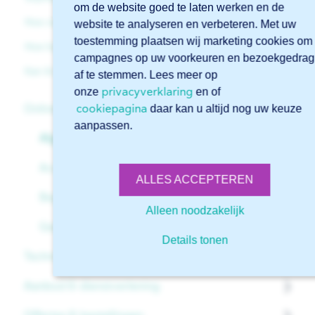
om de website goed te laten werken en de
Hoe start ik een nieuwe aanvraag in Sophia®?
website te analyseren en verbeteren. Met uw
toestemming plaatsen wij marketing cookies om
Hoe log ik in bij Sophia®?
campagnes op uw voorkeuren en bezoekgedrag
Kan ik de desktopversie van Sophia® nog gebruiken?
af te stemmen. Lees meer op
privacyverklaring
onze
en of
cookiepagina
Online software Sophia®
daar kan u altijd nog uw keuze
aanpassen.
Algemeen
Account
ALLES ACCEPTEREN
Beginnen met Sophia®
Alleen noodzakelijk
Geavanceerde functies in Sophia®
Details tonen
Technische ondersteuning
Aanbod & dienstverlening
Bestanden