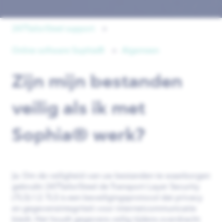
247TailorSteel support
Online software Sophia®
Algemeen
Zijn mijn bestanden
veilig als ik met
Sophia® werk?
Ja. Om de veiligheid van uw bestanden te waarborgen
gebruikt 247TailorSteel de Transport Layer Security
(TLS) 1.2. TLS is een beveiligingsprotocol dat privacy
en gegevensintegriteit voor internetcommunicatie
biedt. Het houdt gegevens veilig tijdens overdracht