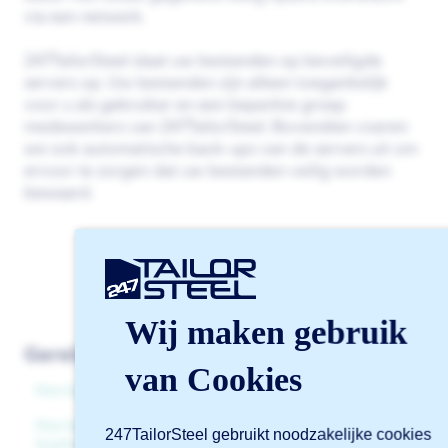
via een netwerk.
247TailorSteel slaat uw bestanden op beveiligde
servers op. Uw bestanden zijn alleen toegankelijk
voor u als gebruiker en een beperkte groep
medewerkers van 247TailorSteel. Bovendien voeren
we ook automatische back-ups van de servers uit om
ervoor te zorgen dat uw bestanden veilig worden
bewaard.
Wij maken gebruik
Gerelateerde artikelen
van Cookies
Hoe kom ik bij Sophia®?
Hoe kan ik producten importeren via csv of xml in
247TailorSteel gebruikt noodzakelijke cookies
Sophia®?