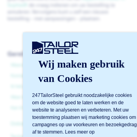
Sophia®
de vraag indienen om uw bestelling te
annuleren. Vervolgens kunt u zelf een nieuwe
bestelling – met aanpassingen – plaatsen.
Gerelateerde artikelen
Wij maken gebruik
Waarom moet ik verpakkingskosten betalen?
van Cookies
Kunnen jullie mijn inkooporder verwerken?
Ik heb geen opdrachtbevestiging ontvangen, wat nu?
247TailorSteel gebruikt noodzakelijke cookies
Waar kan ik mijn referentie terugvinden?
om de website goed te laten werken en de
Kan ik mijn bestelling annuleren?
website te analyseren en verbeteren. Met uw
toestemming plaatsen wij marketing cookies om
Online software Sophia®
campagnes op uw voorkeuren en bezoekgedrag
af te stemmen. Lees meer op
Technische ondersteuning
Algemeen