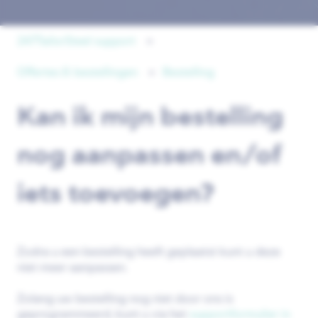
247TailorSteel support
Offertes & bestellingen
Bestelling
Kan ik mijn bestelling
nog aanpassen en/of
iets toevoegen?
Zodra u een bestelling heeft geplaatst kunt u deze
niet meer aanpassen.
Zolang uw bestelling nog niet door ons is
geprogrammeerd, kunt u via het
supportformulier in