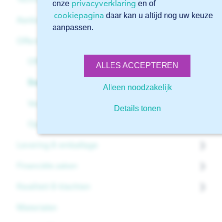
privacyverklaring
onze
en of
cookiepagina
daar kan u altijd nog uw keuze
Aanbod & dienstverlening
Account
Bestanden
aanpassen.
Offertes & bestellingen
Beginnen met Sophia®
Tekeningen
Algemeen
Geavanceerde functies in Sophia®
Downloads
Materialen
Offertes
ALLES ACCEPTEREN
Aanleverspecificaties
Lasersnijden
Bestelling
Alleen noodzakelijk
Kanten
Verpakking
Details tonen
Randafwerking
Opdrachtbevestiging
Levering & emballage
Certificaten
Financiële zaken
Levermethoden
Kwaliteit & klachten
Leverdatum
Facturen
Materialen
Levering
Creditnota's
Kwaliteit