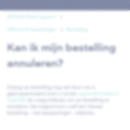
247TailorSteel support
Offertes & bestellingen
Bestelling
Kan ik mijn bestelling
annuleren?
Zolang uw bestelling nog niet door ons is
geprogrammeerd, kunt u via het
supportformulier in
Sophia®
de vraag indienen om uw bestelling te
annuleren. Vervolgens kunt u zelf een nieuwe
bestelling – met aanpassingen – plaatsen.