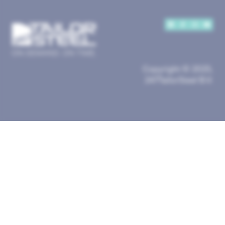
Copyright © 2025,
247TailorSteel B.V.