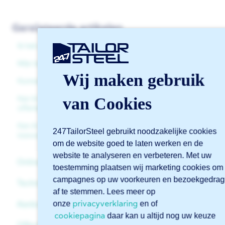
Gerelateerde artikelen
Ik heb geen opdrachtbevestiging ontvangen, wat nu?
Mijn bestelling is nog niet in productie, hoe komt dit?
Wij maken gebruik
Kunnen jullie mijn inkooporder verwerken?
van Cookies
Kan ik een prijsaanpassing laten doorvoeren op mijn
offerte?
Kan ik mijn bestelling nog aanpassen en/of iets
247TailorSteel gebruikt noodzakelijke cookies
toevoegen?
om de website goed te laten werken en de
website te analyseren en verbeteren. Met uw
Online software Sophia®
toestemming plaatsen wij marketing cookies om
campagnes op uw voorkeuren en bezoekgedrag
Technische ondersteuning
Algemeen
af te stemmen. Lees meer op
privacyverklaring
onze
en of
Aanbod & dienstverlening
Account
Bestanden
cookiepagina
daar kan u altijd nog uw keuze