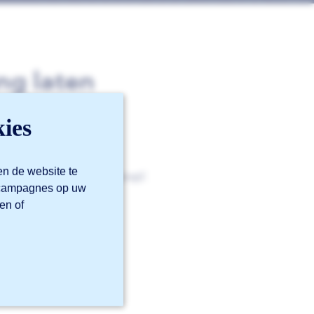
ng laten
rte?
ies
en de website te
Sophia®
(categorie ‘Verkoop)’.
m campagnes op uw
en of