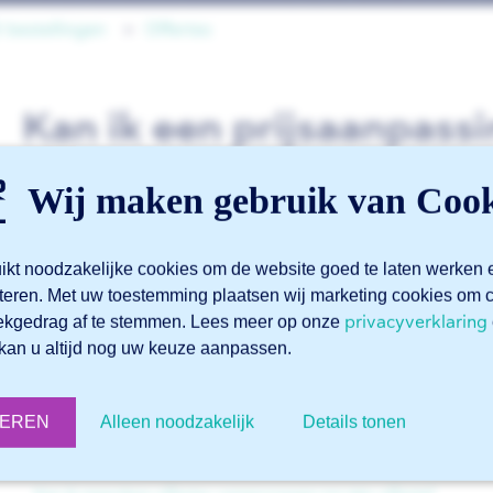
& bestellingen
Offertes
Kan ik een prijsaanpassi
doorvoeren op mijn offe
Wij maken gebruik van Cook
ikt noodzakelijke cookies om de website goed te laten werken 
U kunt uw verzoek indienen via ons
supportformulier in 
teren. Met uw toestemming plaatsen wij marketing cookies o
privacyverklaring
ekgedrag af te stemmen. Lees meer op onze
kan u altijd nog uw keuze aanpassen.
Gerelateerde artikelen
Hoe kan ik de referentie van een offerte aanpassen?
TEREN
Alleen noodzakelijk
Details tonen
Waarom moet ik verpakkingskosten betalen?