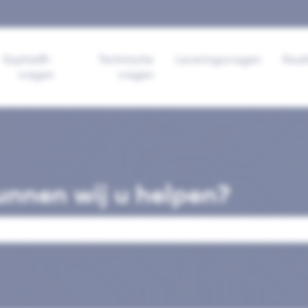
ertalingen
Sophia®-
Technische
Leveringsvragen
Kwal
vragen
vragen
nnen wij u helpen?
veld is leeg.