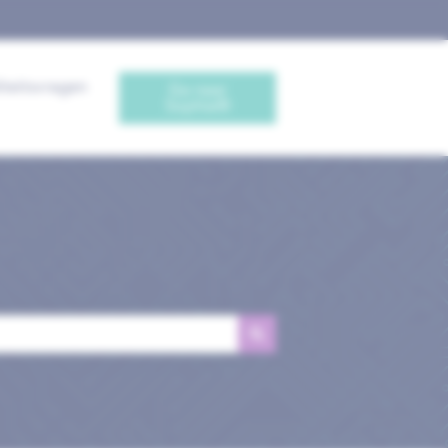
iteitsvragen
Ga naar
Sophia®