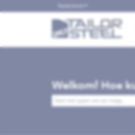
Nederlands
Submenu tonen voor v
Welkom! Hoe ku
Er zijn geen suggesties want het zoek