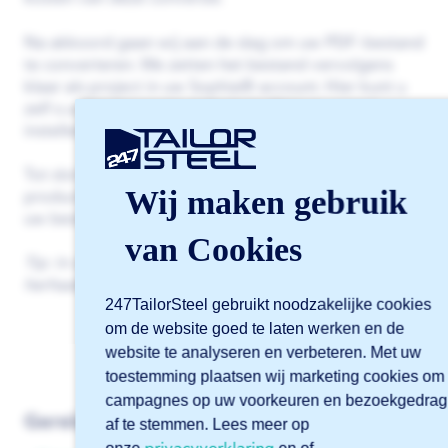
Na akkoord gaan wij aan de slag om uw PDF-bestand
te converteren. We zetten het bestand vervolgens
klaar als project in uw Sophia® account. Hier kunt u
zelf o.a. het gewenste materiaal, dikte en aantal
instellen.
Tot slot vraagt u via Sophia® de offerte aan om uw
Wij maken gebruik
product(en) te laten maken en plaatst u met één klik
uw bestelling.
van Cookies
Tip: In de toekomst plaatst u eenvoudig
herhaalbestellingen met dit project!
247TailorSteel gebruikt noodzakelijke cookies
om de website goed te laten werken en de
website te analyseren en verbeteren. Met uw
toestemming plaatsen wij marketing cookies om
campagnes op uw voorkeuren en bezoekgedrag
Gerelateerde artikelen
af te stemmen. Lees meer op