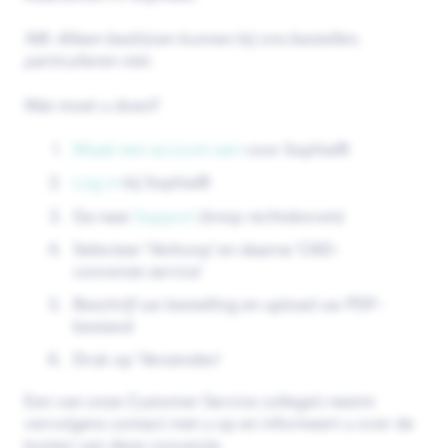
NB: Alleen bedrijven kunnen bij ons bestellen,
particulieren niet.
Wat moet u doen?
Maak een account aan
voor Sophia®
Log in
bij Sophia®
Ga naar
Support
(knop rechtsboven)
Selecteer ‘Verkoop’ en daarna ‘CAD-
conversie service’
Beschrijf uw bestelling en upload uw PDF-
bestand
Druk op 'Verzenden'
Een van onze Customer Service collega’s neemt
vervolgens contact met u op en informeert u over de
kosten van deze conversie.