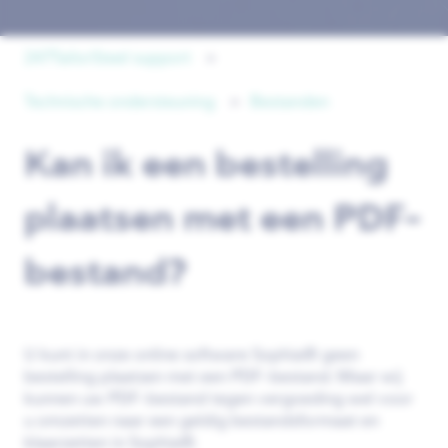
247TailorSteel support
Technische ondersteuning
Bestanden
Kan ik een bestelling
plaatsen met een PDF-
bestand?
U kunt in onze online software Sophia® geen
bestelling plaatsen met een PDF-bestand. Maar wij
kunnen uw PDF-bestand tegen vergoeding wel voor
u omzetten naar een geldig bestandsformaat en
klaarzetten in Sophia®.