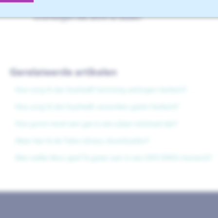
De sleuf levert een extra gat op in uw onderdeel. I
overwegen die dicht te lassen.
Gerelateerde artikelen
Hoe zorg ik dat Sophia® hemming zettingen herkent?
Hoe zorg ik dat Sophia® verzonken gaten herkent?
Hoe groot moet een gat in een plaat minimaal zijn?
Waar kan ik de Tube Library downloaden?
Met welke kleur geef ik gaten aan in een DXF/DWG-bestand?