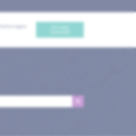
iteitsvragen
Ga naar
Sophia®