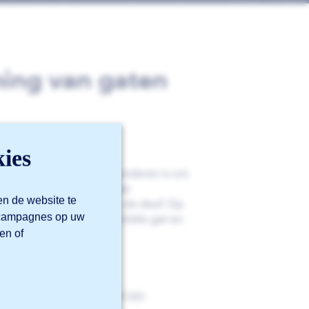
ing van gaten
ies
m vervormingen te verminderen is om
wlijn in de lengte van het
en de website te
nijden zowel het gat als de sleuf. Op
m campagnes op uw
der spanning op het initiële gat en
en of
n minimaal 1,5 mm breed zijn.