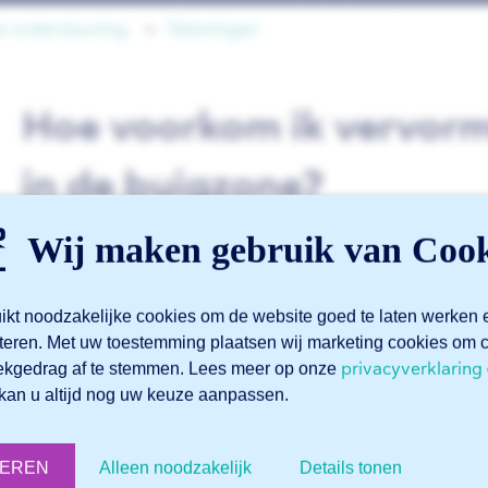
e ondersteuning
Tekeningen
Hoe voorkom ik vervorm
in de buigzone?
Wij maken gebruik van Cook
Voorkomen zal nooit helemaal lukken. De enige manier o
sleuven te tekenen. Je positioneert deze sleuven op de vou
ikt noodzakelijke cookies om de website goed te laten werken 
betreffende gat dat zich in de buigzone bevindt. Wij lasers
teren. Met uw toestemming plaatsen wij marketing cookies o
het moment dat we het onderdeel dan plooien, komt er min
privacyverklaring
ekgedrag af te stemmen. Lees meer op onze
wordt vervorming van het gat geminimaliseerd.
kan u altijd nog uw keuze aanpassen.
Belangrijk om te weten:
De sleufdikte moet minimaal 0,7 x de plaatdikte – e
TEREN
Alleen noodzakelijk
Details tonen