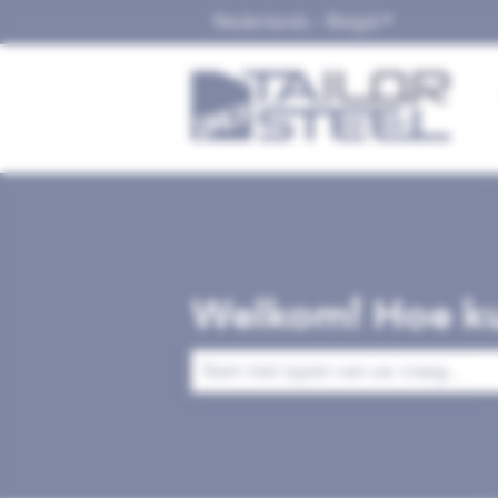
Nederlands - België
Submenu tonen
Welkom! Hoe ku
Er zijn geen suggesties want het zoek