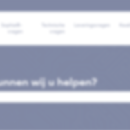
 voor vertalingen
Sophia®-
Technische
Leveringsvragen
Kwal
vragen
vragen
nnen wij u helpen?
veld is leeg.