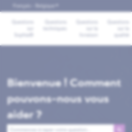
Français - Belgique
Afficher le sous-menu pour les trad
Questions
Questions
Questions
Questions
sur
techniques
sur la
sur la
Sophia®
livraison
qualité
Bienvenue ! Comment
pouvons-nous vous
aider ?