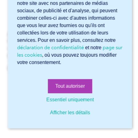
écailleuse
notre site avec nos partenaires de médias
sociaux, de publicité et d'analyse, qui peuvent
Finition :
généralement mate, parfois
combiner celles-ci avec d'autres informations
légèrement brillante
que vous leur avez fournies ou qu'ils ont
collectées lors de votre utilisation de leurs
À noter : l’apparence de la calamine varie toujours.
services. Pour en savoir plus, consultez notre
Parfois plus noire, parfois moins bleue, avec des
déclaration de confidentialité
page sur
et notre
variations d’intensité. La surface est conçue avant tout
pour sa fonctionnalité.
les cookies
, où vous pouvez toujours modifier
votre consentement.
Reconnaître la calamine :
Aspect bleuté, sombre et tacheté
Tout autoriser
Toucher plus rugueux que l’acier décapé,
Essentiel uniquement
meulé ou laminé à froid
Afficher les détails
Peut s’écailler en cas de dommage, laissant
apparaître l’acier plus clair en dessous