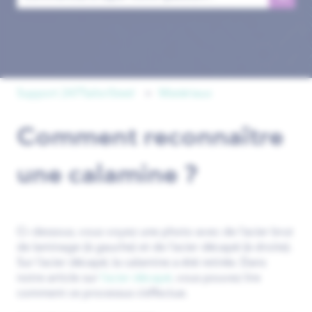
Il n'y a aucune suggestion car le champ de recherche est 
Support 247TailorSteel
Matériaux
Comment reconnaître
une calamine ?
Ci-dessous, vous voyez une photo avec de l’acier brut
de laminage (à gauche) et de l’acier décapé (à droite).
Sur l’acier décapé, la calamine a été retirée. Dans
notre article sur
l’acier décapé
, vous pouvez lire
comment ce processus s’effectue.