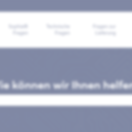
ngen anzeigen
Sophia®
Technische
Fragen zur
Fragen
Fragen
Lieferung
e können wir Ihnen helfe
ld leer ist.