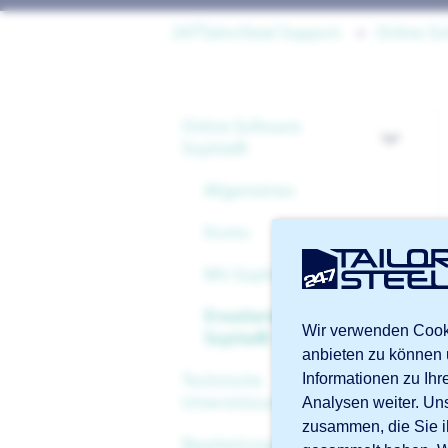
247TailorSteel Support
Online S
Online Software
Sophia®
Allgemeines
Konto
Mit Sophia® anfangen
Erweiterte Funktionen in
Wir verwenden Cooki
Sophia®
anbieten zu können 
Informationen zu Ih
Technische
Unterstützung
Analysen weiter. Un
zusammen, die Sie i
Bearbeitungen und
Dateien