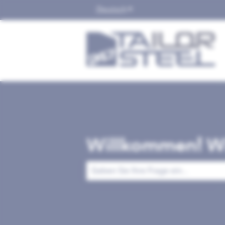
Deutsch
Untermenü für Übersetzu
Willkommen! Wi
Es gibt keine Vorschläge, da das Suchfe