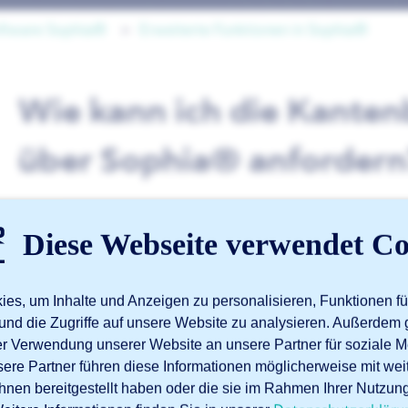
oftware Sophia®
Erweiterte Funktionen in Sophia®
Wie kann ich die Kante
über Sophia® anfordern
Wir bearbeiten Blechkanten für Sie und stellen dabei zwe
Diese Webseite verwendet Co
Die erste ist das
Kantenbrechen,
auch Entgraten genannt. 
der Kante. Der Winkel der Kante bleibt jedoch 90 Grad. Die
es, um Inhalte und Anzeigen zu personalisieren, Funktionen fü
Aluminium und Stahl. Sie können aus verschiedenen Dicke
und die Zugriffe auf unsere Website zu analysieren. Außerdem 
auf beiden Seiten entgratet. Bei anderen Materialien kön
rer Verwendung unserer Website an unsere Partner für soziale
beidseitigem Kantenentgraten wählen.
sere Partner führen diese Informationen möglicherweise mit we
hnen bereitgestellt haben oder die sie im Rahmen Ihrer Nutzun
Die zweite Möglichkeit ist die
Kantenverrundung
. Dabei w