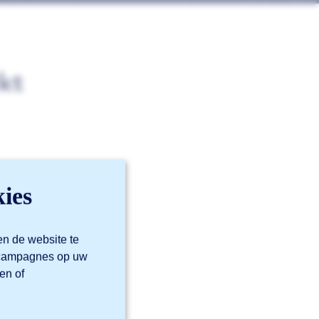
kt
ies
en de website te
m campagnes op uw
en of
r
en
profiel
.