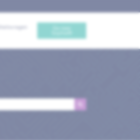
iteitsvragen
Ga naar
Sophia®