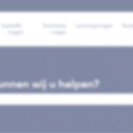
 voor vertalingen
Sophia®-
Technische
Leveringsvragen
Kwal
vragen
vragen
nnen wij u helpen?
veld is leeg.