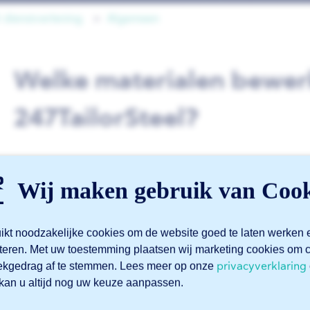
dienstverlening
Algemeen
Welke materialen bewer
247TailorSteel?
247TailorSteel bewerkt:
Wij maken gebruik van Cook
Staal
RVS
ikt noodzakelijke cookies om de website goed te laten werken 
teren. Met uw toestemming plaatsen wij marketing cookies o
Aluminium
privacyverklaring
ekgedrag af te stemmen. Lees meer op onze
Messing
kan u altijd nog uw keuze aanpassen.
Staal, RVS en aluminium bewerken we als
plaat
,
buis
,
koke