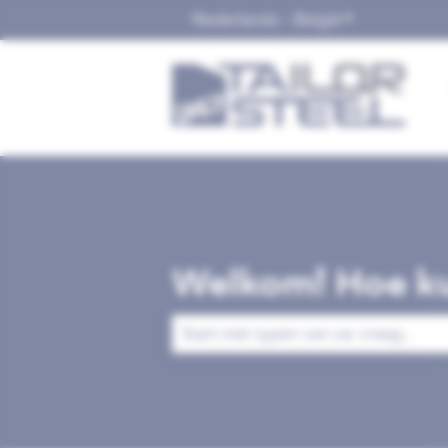
Nederlands - België
Submenu tonen
Welkom! Hoe ku
Er zijn geen suggesties want het zoek