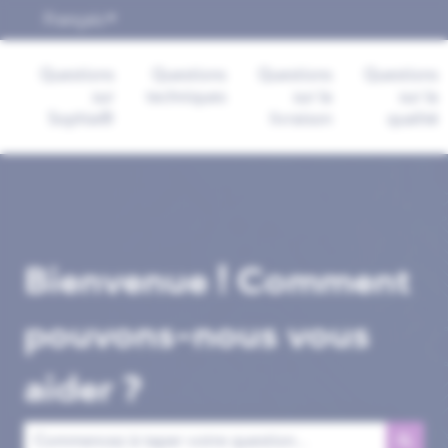
Français
Afficher le sous-menu pour les traductions
Questions
Questions
Questions
Questions
sur
techniques
sur la
sur la
Sophia®
livraison
qualité
Bienvenue ! Comment
pouvons-nous vous
aider ?