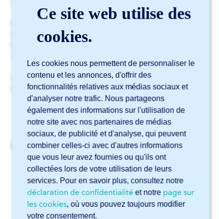
dans des tubes carrés et rectangulaires.
Ce site web utilise des
Actuellement, cela se fait uniquement sur demande.
cookies.
Intéressé ? Contactez directement votre Area Sales
Manager ou soumettez votre demande via
le
formulaire d’assistance dans Sophia®
.
Les cookies nous permettent de personnaliser le
contenu et les annonces, d'offrir des
Vous n’avez pas encore de compte Sophia® ?
fonctionnalités relatives aux médias sociaux et
Enregistrez-vous
ici
.
d'analyser notre trafic. Nous partageons
également des informations sur l'utilisation de
notre site avec nos partenaires de médias
sociaux, de publicité et d'analyse, qui peuvent
Articles liés
combiner celles-ci avec d'autres informations
que vous leur avez fournies ou qu'ils ont
Puis-je faire réaliser des ourlets par 247TailorSteel ?
collectées lors de votre utilisation de leurs
Pouvez-vous réaliser le thermolaquage (powder coating)
services. Pour en savoir plus, consultez notre
de mes pièces ?
déclaration de confidentialité
page sur
et notre
les cookies
, où vous pouvez toujours modifier
Le métal que je souhaite n’est pas en stock. Que faire ?
votre consentement.