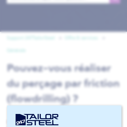
Il n'y a aucune suggestion car le champ de recherche est 
Support 247TailorSteel
Offre & services
Générale
Pouvez-vous réaliser
du perçage par friction
(flowdrilling) ?
Oui. Nous pouvons réaliser du perçage par friction