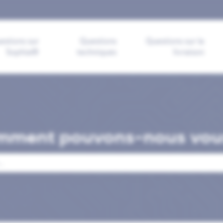
 les traductions
estions sur
Questions
Questions sur la
Sophia®
techniques
livraison
mment pouvons-nous vous
mp de recherche est vide.