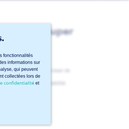
 faire découper
s.
s fonctionnalités
des informations sur
analyse, qui peuvent
tifiés pour les découpes laser de
nt collectées lors de
 aluminium.
e confidentialité
qualité, fiabilité et durabilité.
et
semble de notre offre.