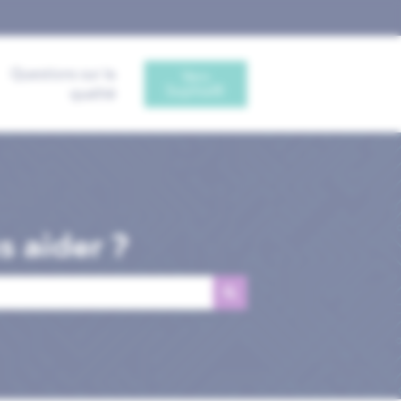
Questions sur la
Vers
Sophia®
qualité
 aider ?