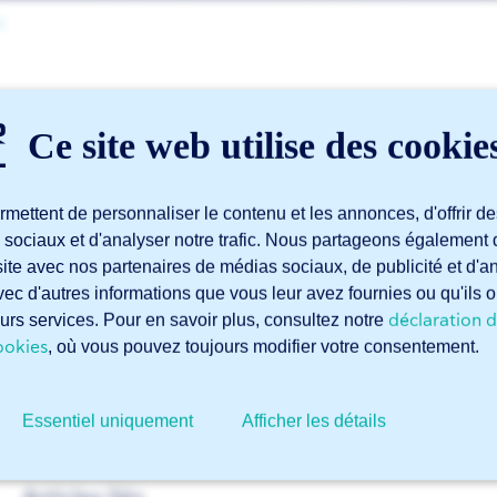
x
Quels matériaux puis-je
Ce site web utilise des cookie
au laser ?
mettent de personnaliser le contenu et les annonces, d'offrir de
 sociaux et d'analyser notre trafic. Nous partageons également 
e site avec nos partenaires de médias sociaux, de publicité et d'
247TailorSteel propose un large assortiment de métaux cer
ec d'autres informations que vous leur avez fournies ou qu'ils o
tôles et de tubes, notamment en acier, acier inoxydable et
déclaration d
Tous nos matériaux proviennent d'Europe, garantissant ainsi 
leurs services. Pour en savoir plus, consultez notre
ookies
, où vous pouvez toujours modifier votre consentement.
Consultez notre
aperçu des matériaux
pour découvrir l’en
Essentiel uniquement
Afficher les détails
Articles liés