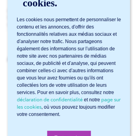
cookies.
Oui, c’est possible. Pour cela, veuillez
contacter
notre
Service Clientèle. Ils adapteront les paramètres de
Les cookies nous permettent de personnaliser le
votre compte selon vos préférences.
contenu et les annonces, d'offrir des
fonctionnalités relatives aux médias sociaux et
d'analyser notre trafic. Nous partageons
également des informations sur l'utilisation de
notre site avec nos partenaires de médias
Articles liés
sociaux, de publicité et d'analyse, qui peuvent
combiner celles-ci avec d'autres informations
Le numéro KVK ou ID.TVA que j’ai saisi est déjà utilisé.
Que faire ?
que vous leur avez fournies ou qu'ils ont
collectées lors de votre utilisation de leurs
Comment faire reconnaître les gravures et marquages
services. Pour en savoir plus, consultez notre
par Sophia® ?
déclaration de confidentialité
page sur
et notre
Le nom d’entreprise que j’ai saisi est déjà utilisé. Que faire
les cookies
, où vous pouvez toujours modifier
?
votre consentement.
Comment demander un devis et passer une commande
dans Sophia® ?
J’ai oublié mon mot de passe. Que faire ?