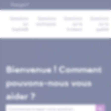
Français
Afficher le sous-menu pour les traductions
Questions
Questions
Questions
Questions
sur
techniques
sur la
sur la
Sophia®
livraison
qualité
Bienvenue ! Comment
pouvons-nous vous
aider ?