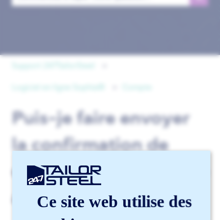
Il n'y a aucune suggestion car le champ de recherche est 
Support 247TailorSteel
Logiciel en ligne Sophia®
Compte
Puis-je faire envoyer
la confirmation de
commande à une autre
adresse e-mail ?
Ce site web utilise des