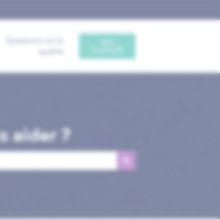
Questions sur la
Vers
Sophia®
qualité
 aider ?