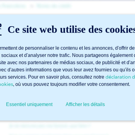
 financières
Notes de crédit
Ce site web utilise des cookie
J'ai une question concer
de crédit en attente. Que
mettent de personnaliser le contenu et les annonces, d'offrir de
 sociaux et d'analyser notre trafic. Nous partageons également 
e site avec nos partenaires de médias sociaux, de publicité et d'
ec d'autres informations que vous leur avez fournies ou qu'ils o
Soumettez votre demande via notre
formulaire d’assista
déclaration d
leurs services. Pour en savoir plus, consultez notre
Finances »).
ookies
, où vous pouvez toujours modifier votre consentement.
Essentiel uniquement
Afficher les détails
Articles liés
Je ne retrouve pas ma facture, que faire ?