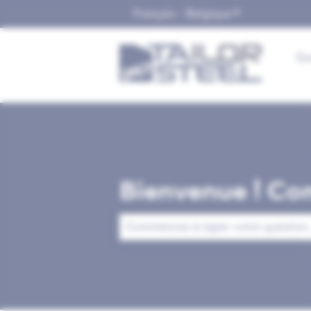
Français - Belgique
Afficher le sou
Qu
Bienvenue ! Co
Il n'y a aucune suggestion car le cha