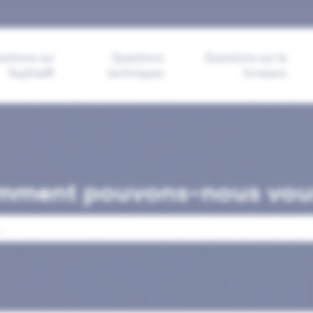
s-menu pour les traductions
estions sur
Questions
Questions sur la
Sophia®
techniques
livraison
mment pouvons-nous vous
mp de recherche est vide.