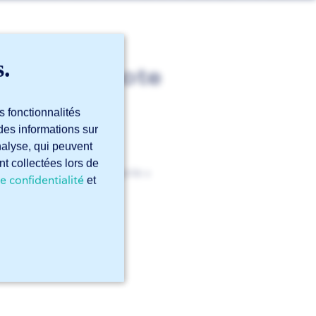
s.
nant une note
 faire?
s fonctionnalités
des informations sur
analyse, qui peuvent
nt collectées lors de
nce dans Sophia®
(catégorie «
e confidentialité
et