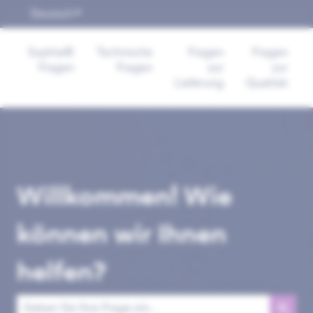
Deutsch
Untermenü für Übersetzungen anzeigen
Sophia®
Technische
Fragen
Fragen
Fragen
Fragen
zur
zur
Lieferung
Qualität
Willkommen! Wie
können wir Ihnen
helfen?