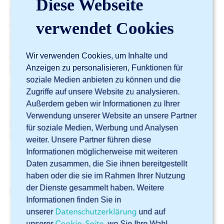
Diese Webseite
Haben Sie versenkte Löcher in Ihrer Zeichnung
verwendet Cookies
eingezeichnet? Wenn ja, erkennt Sophia® diese zwar,
weist Sie jedoch darauf hin, dass wir Ihr Blech nicht
versenken können. Wir können die Löcher jedoch für
Wir verwenden Cookies, um Inhalte und
Sie ausschneiden, sodass Sie sie anschließend selbst
Anzeigen zu personalisieren, Funktionen für
ansenken können.
soziale Medien anbieten zu können und die
Am besten ist es, versenkte Löcher gar nicht in die
Zugriffe auf unsere Website zu analysieren.
Zeichnung aufzunehmen. In bestimmten Fällen kann
Außerdem geben wir Informationen zu Ihrer
Sophia® die Zeichnung jedoch problemlos
Verwendung unserer Website an unsere Partner
bearbeiten.
Mehr dazu erfahren Sie in unserem Blog
für soziale Medien, Werbung und Analysen
über
Senkungen von Schraubenlöchern
.
weiter. Unsere Partner führen diese
Informationen möglicherweise mit weiteren
Daten zusammen, die Sie ihnen bereitgestellt
haben oder die sie im Rahmen Ihrer Nutzung
der Dienste gesammelt haben. Weitere
Verwandte Artikel
Informationen finden Sie in
Wie kann ich die Kantenbearbeitung über Sophia®
Datenschutzerklärung
unserer
und auf
anfordern?
Cookie-Seite
unserer
, wo Sie Ihre Wahl