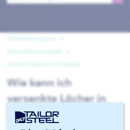
Es gibt keine Vorschläge, da das Suchfeld leer ist.
247TailorSteel Support
Online Software Sophia®
Erweiterte Funktionen in Sophia®
Wie kann ich
versenkte Löcher in
Sophia® anfordern?