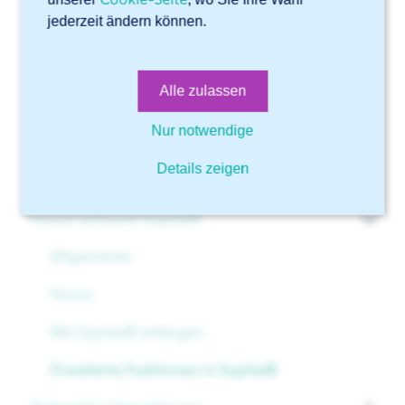
jederzeit ändern können.
Wie füge ich Benutzer zu meinem Konto hinzu?
Die Nummer der Handelskammer, die ich eingegeben
habe, wurde bereits aufgegeben. Was nun?
Alle zulassen
Wie kann ich die Schleif- und Walzrichtung in Sophia®
auswählen?
Nur notwendige
Wie stelle ich sicher, dass Sophia® Gravuren und
Details zeigen
Markierungen erkennt?
Online Software Sophia®
Allgemeines
Konto
Mit Sophia® anfangen
Erweiterte Funktionen in Sophia®