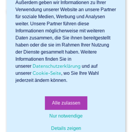
Außerdem geben wir Informationen zu Ihrer
Verwendung unserer Website an unsere Partner
Verwandte Artikel
für soziale Medien, Werbung und Analysen
Sind meine Dateien geschützt, wenn ich mit Sophia®
weiter. Unsere Partner führen diese
arbeite?
Informationen möglicherweise mit weiteren
Daten zusammen, die Sie ihnen bereitgestellt
Wo finde ich meine Kundennummer?
haben oder die sie im Rahmen Ihrer Nutzung
Wie kann ich Benutzer in meinem Konto löschen?
der Dienste gesammelt haben. Weitere
Informationen finden Sie in
Welche Konstruktionsanforderungen muss ich beachten?
Datenschutzerklärung
unserer
und auf
Wie kann ich Hemming über Sophia® anfordern?
Cookie-Seite
unserer
, wo Sie Ihre Wahl
jederzeit ändern können.
Online Software Sophia®
Allgemeines
Alle zulassen
Konto
Nur notwendige
Mit Sophia® anfangen
Details zeigen