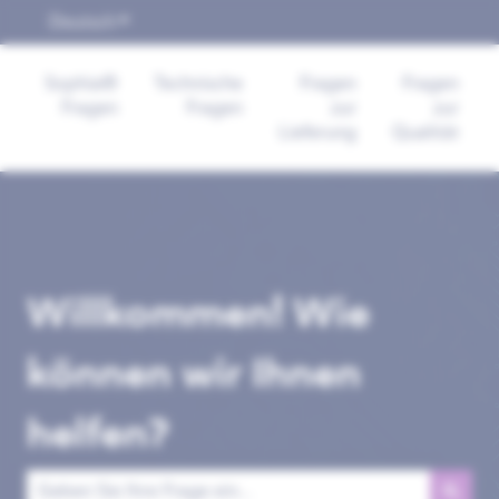
Deutsch
Untermenü für Übersetzungen anzeigen
Sophia®
Technische
Fragen
Fragen
Fragen
Fragen
zur
zur
Lieferung
Qualität
Willkommen! Wie
können wir Ihnen
helfen?