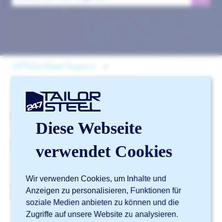
Es gibt keine Vorschläge, da das Suchfeld leer ist.
247TailorSteel Support
Online Software Sophia®
Konto
Wie kann ich mich bei
Diese Webseite
Sophia® anmelden?
verwendet Cookies
Wir verwenden Cookies, um Inhalte und
Gehen Sie zu
Sophia®
und melden Sie sich mit Ihrer
Anzeigen zu personalisieren, Funktionen für
E-Mail-Adresse und Ihrem Passwort an.
soziale Medien anbieten zu können und die
Zugriffe auf unsere Website zu analysieren.