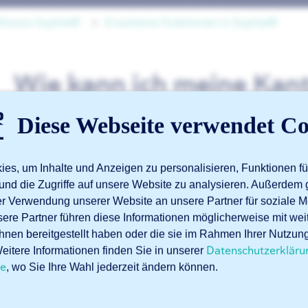
oftware Sophia®
Erweiterte Funktionen in Sophia®
Wie kann ich meine Kantt
Sophia® auf ihre Machb
Diese Webseite verwendet Co
es, um Inhalte und Anzeigen zu personalisieren, Funktionen fü
Nachdem Sie Ihre STEP-Datei in Sophia® hochgeladen habe
und die Zugriffe auf unsere Website zu analysieren. Außerdem 
Machbarkeitsprüfung durch. Können wir Ihre Datei korrekt
rer Verwendung unserer Website an unsere Partner für soziale
Abkantrichtlinien, um festzustellen, ob Ihr Kantteil herges
sere Partner führen diese Informationen möglicherweise mit we
hnen bereitgestellt haben oder die sie im Rahmen Ihrer Nutzun
Möchten Sie mehr darüber erfahren? Besuchen Sie unser
Datenschutzerkläru
itere Informationen finden Sie in unserer
Machbarkeitsprüfung
.
te
, wo Sie Ihre Wahl jederzeit ändern können.