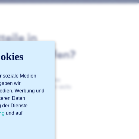
eile in
arkeit prüfen?
okies
r soziale Medien
n, führen wir sofort eine
geben wir
 einlesen, überprüfen wir sechs
 Medien, Werbung und
tellt werden kann.
iteren Daten
g der Dienste
en
Blog über die
ng
und auf