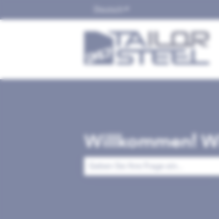
Deutsch
Untermenü für Übersetzu
Willkommen! Wi
Es gibt keine Vorschläge, da das Suchfe