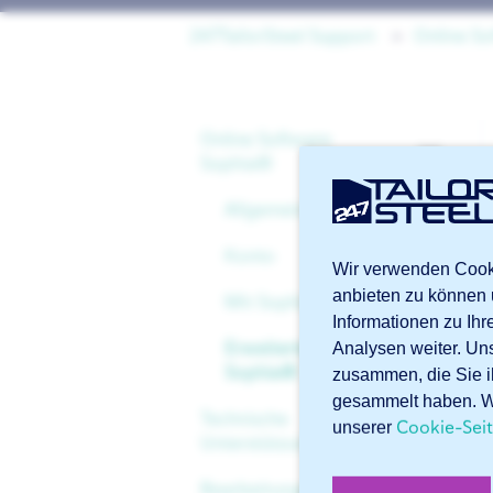
247TailorSteel Support
Online S
Online Software
Sophia®
Allgemeines
Konto
Wir verwenden Cooki
anbieten zu können 
Mit Sophia® anfangen
Informationen zu Ih
Erweiterte Funktionen in
Analysen weiter. Un
Sophia®
zusammen, die Sie i
gesammelt haben. We
Technische
Cookie-Sei
unserer
Unterstützung
Bearbeitungen und
Dateien