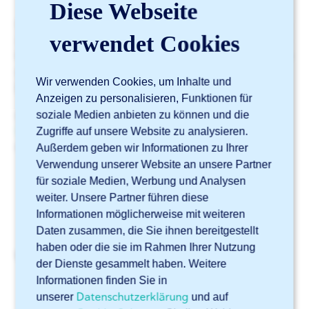
Diese Webseite
Sie können bei uns für jede Materialart und -dicke ein
verwendet Cookies
2.2- oder 3.1-Typenzeugnis anfordern. Jedes Zertifikat
bestätigt, dass das von Ihnen bestellte Material in den
gelieferten Auftrag eingearbeitet wurde und der
Wir verwenden Cookies, um Inhalte und
jeweiligen Materialspezifikation entspricht.
Anzeigen zu personalisieren, Funktionen für
soziale Medien anbieten zu können und die
In diesem Blogbeitrag erfahren Sie mehr über
das
Materialzertifikat
. Bei Bedarf können Sie auch
Zugriffe auf unsere Website zu analysieren.
ein
NEN-EN 1090-Zertifikat anfordern
.
Außerdem geben wir Informationen zu Ihrer
Verwendung unserer Website an unsere Partner
für soziale Medien, Werbung und Analysen
weiter. Unsere Partner führen diese
Informationen möglicherweise mit weiteren
Daten zusammen, die Sie ihnen bereitgestellt
haben oder die sie im Rahmen Ihrer Nutzung
Verwandte Artikel
der Dienste gesammelt haben. Weitere
Informationen finden Sie in
Kann ich Riffelblech bei 247TailorSteel bestellen?
Datenschutzerklärung
unserer
und auf
Welche Metalle kann ich laserschneiden lassen?