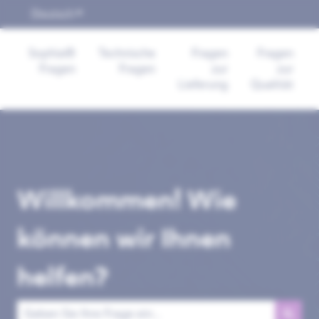
Deutsch
Untermenü für Übersetzungen anzeigen
Sophia®
Technische
Fragen
Fragen
Fragen
Fragen
zur
zur
Lieferung
Qualität
Willkommen! Wie
können wir Ihnen
helfen?