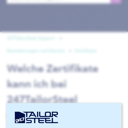
Es gibt keine Vorschläge, da das Suchfeld leer ist.
247TailorSteel Support
Bearbeitungen und Dienste
Zertifikate
Welche Zertifikate
kann ich bei
247TailorSteel
anfordern?