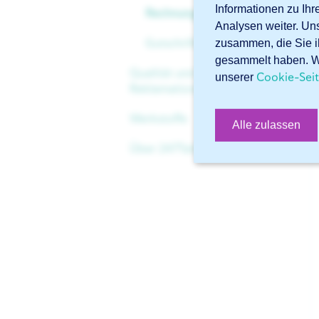
Informationen zu Ih
Liefertermin
Rechnungen
Analysen weiter. Un
Kantenbearbeitung
Auftragsbestätigung
Nach der Lieferung
Gutschriften
zusammen, die Sie i
Zertifikate
gesammelt haben. We
Qualität und
Mehrwegverpackung
Cookie-Sei
unserer
Reklamationen
Werkstoffe
Qualität
Alle zulassen
Über 247TailorSteel
Reklamationen