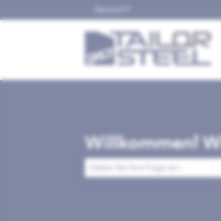
Deutsch
Untermenü für Übersetzu
Willkommen! Wi
Es gibt keine Vorschläge, da das Suchfe