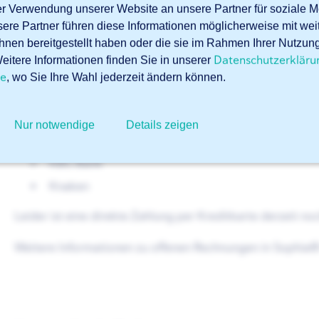
rer Verwendung unserer Website an unsere Partner für soziale
Online-Zahlungsplattform weitergeleitet. Hier können Sie
sere Partner führen diese Informationen möglicherweise mit we
hnen bereitgestellt haben oder die sie im Rahmen Ihrer Nutzun
Bancontact
Datenschutzerkläru
itere Informationen finden Sie in unserer
Belfius
te
, wo Sie Ihre Wahl jederzeit ändern können.
Buckaroo
EPS
Nur notwendige
Details zeigen
iDEAL
KBC Bank
Knaken
Leider ist eine direkte Zahlung per Kreditkarte derzeit no
Weitere Informationen zu offenen Rechnungen in Sophia®