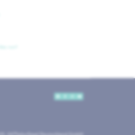
 Was nun?
25, 247TailorSteel Deutschland GmbH