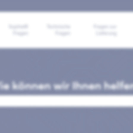
ngen anzeigen
Sophia®
Technische
Fragen zur
Fragen
Fragen
Lieferung
e können wir Ihnen helfe
ld leer ist.