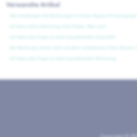
Verwandte Artikel
Wie empfangen Sie Rechnungen in Ihrem Peppol-Posteingang?
Ich kann meine Rechnung nicht finden. Was nun?
Ich habe eine Frage zu einer ausstehenden Gutschrift.
Die Rechnung stimmt nicht mit dem vereinbarten Preis überein.
Ich habe eine Frage zu einer ausstehenden Rechnung.
Copyright © 20