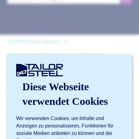
Es gibt keine Vorschläge, da das Suchfeld leer ist.
247TailorSteel Support
Lieferung und Verpackung
Liefertermin
Kann ich eine Sendung
Diese Webseite
verfolgen?
verwendet Cookies
Derzeit ist es nicht möglich, eine Bestellung zu
Wir verwenden Cookies, um Inhalte und
verfolgen.
Anzeigen zu personalisieren, Funktionen für
soziale Medien anbieten zu können und die