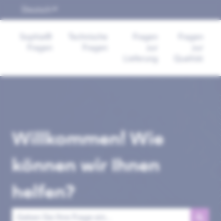
Deutsch
Untermenü für Übersetzungen anzeigen
Sophia®
Technische
Fragen
Fragen
Fragen
Fragen
zur
zur
Lieferung
Qualität
Willkommen! Wie
können wir Ihnen
helfen?