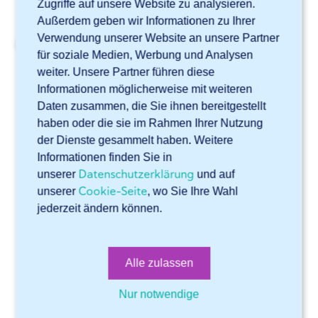
Zugriffe auf unsere Website zu analysieren.
Außerdem geben wir Informationen zu Ihrer
Verwendung unserer Website an unsere Partner
Verwandte Artikel
für soziale Medien, Werbung und Analysen
weiter. Unsere Partner führen diese
Was passiert mit meiner Sendung, wenn ich nicht vor Ort
bin?
Informationen möglicherweise mit weiteren
Daten zusammen, die Sie ihnen bereitgestellt
Warum verzögert sich meine Bestellung?
haben oder die sie im Rahmen Ihrer Nutzung
Kann ich den Liefertermin verschieben?
der Dienste gesammelt haben. Weitere
Informationen finden Sie in
Wie verläuft eine Lieferung?
Datenschutzerklärung
unserer
und auf
Wie kann ich Paletten und Palettenaufsatzrahmen
Cookie-Seite
unserer
, wo Sie Ihre Wahl
zurückgeben?
jederzeit ändern können.
Online Software Sophia®
Alle zulassen
Technische Unterstützung
Allgemeines
Nur notwendige
Bearbeitungen und Dienste
Konto
Dateien