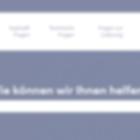
ngen anzeigen
Sophia®
Technische
Fragen zur
Fragen
Fragen
Lieferung
e können wir Ihnen helfe
ld leer ist.