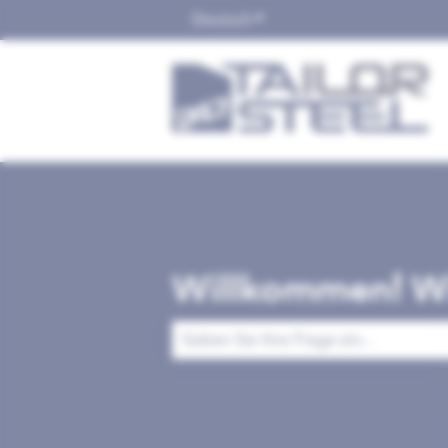
Deutsch
Untermenü für Übersetzu
Willkommen! Wi
Es gibt keine Vorschläge, da das Suchfe