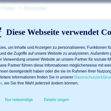
le Fragen
Rechnungen
Die Rechnung stimmt ni
Diese Webseite verwendet Co
vereinbarten Preis über
es, um Inhalte und Anzeigen zu personalisieren, Funktionen fü
und die Zugriffe auf unsere Website zu analysieren. Außerdem 
rer Verwendung unserer Website an unsere Partner für soziale
Dahinter verbergen sich möglicherweise Verpackungskoste
sere Partner führen diese Informationen möglicherweise mit we
nachlesen.
hnen bereitgestellt haben oder die sie im Rahmen Ihrer Nutzun
Datenschutzerkläru
itere Informationen finden Sie in unserer
Ist dies bei Ihnen nicht der Fall? Dann kontaktieren Sie un
te
, wo Sie Ihre Wahl jederzeit ändern können.
Sophia®
(Kategorie ‚Vertrieb‘).
Nur notwendige
Details zeigen
Verwandte Artikel