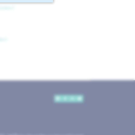
halten?
len?