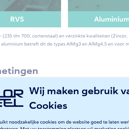
RVS
Aluminiu
(235 t/m 700, cortenstaal) en verzinkte kwaliteiten (Zinco
j aluminium betreft dit de types AlMg3 en AlMg4,5 en voor 
metingen
Wij maken gebruik v
te
van 0,5 mm en een
maximale dikte
van 25 mm. Daarbij ge
fmetingen verschillen per metaalsoort.
Cookies
ijden? Dan vindt u hier meer informatie over
buislasersnijden
.
ruikt noodzakelijke cookies om de website goed te laten we