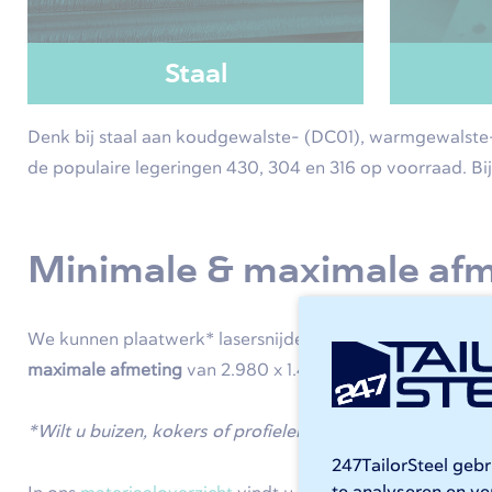
Staal
Denk bij staal aan koudgewalste- (DC01), warmgewalste- 
de populaire legeringen 430, 304 en 316 op voorraad. Bi
Minimale & maximale af
We kunnen plaatwerk* lasersnijden met een
minimale dik
maximale afmeting
van 2.980 x 1.480 mm. De diktes en a
*Wilt u buizen, kokers of profielen op maat laten lasersn
247TailorSteel geb