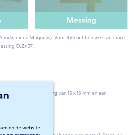
m
Messing
r, Sendzimir en Magnelis). Voor RVS hebben we standaard
messing CuZn37.
an
ldt een
minimale afmeting
van 15 x 15 mm en een
rken en de website