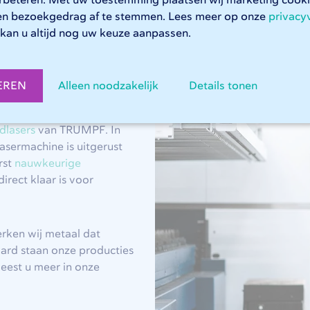
erbeteren. Met uw toestemming plaatsen wij marketing coo
 van onze materialen en ziet u welke diktes en afmetingen pr
en bezoekgedrag af te stemmen. Lees meer op onze
privacy
 Neem dan contact op met onze
Customer Service
. We helpen
kan u altijd nog uw keuze aanpassen.
EREN
Alleen noodzakelijk
Details tonen
dlasers
van TRUMPF. In
asermachine is uitgerust
rst
nauwkeurige
direct klaar is voor
rken wij metaal dat
raard staan onze producties
eest u meer in onze