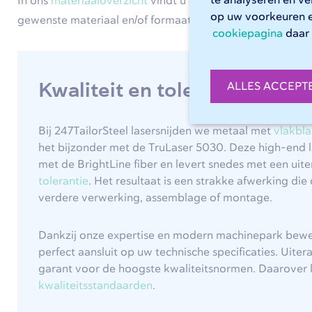
te analyseren en v
In ons
materiaaloverzicht
vindt u een volledig overzicht
op uw voorkeuren 
gewenste materiaal en/of formaat niet op deze pagina?
cookiepagina
daar 
Kwaliteit en toleranties
ALLES ACCEPT
Bij 247TailorSteel lasersnijden we metaal met
vlakbla
het bijzonder met de TruLaser 5030. Deze high-end l
met de BrightLine fiber en levert snedes met een uite
tolerantie
. Het resultaat is een strakke afwerking die 
verdere verwerking, assemblage of montage.
Dankzij onze expertise en modern machinepark bewe
perfect aansluit op uw technische specificaties. Uite
garant voor de hoogste kwaliteitsnormen. Daarover l
kwaliteitsstandaarden
.