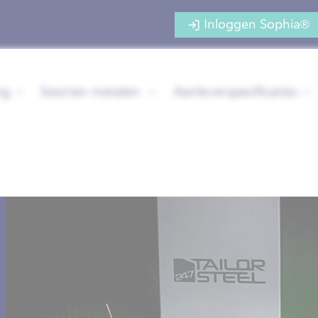
Inloggen Sophia®
ng
Soorten metalen
Aanleverspecificaties