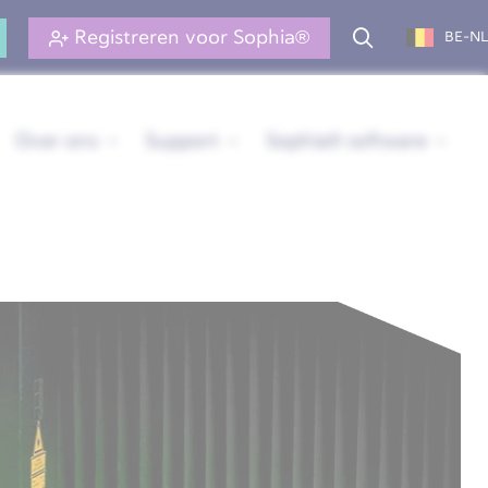
Registreren voor Sophia®
BE-NL
Over ons
Support
Sophia® software